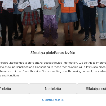
Sīkdatņu piekrišanas izvēle
A TITULS
ogies like cookies to store and/or access device information. We do this to improv
 to show personalized ads. Consenting to these technologies will allow us to proce
lis 2025” pusfināls
havior or unique IDs on this site. Not consenting or withdrawing consent, may adve
ustrumkursas folkloras konkursa “Anekdošu virpulis 2025” pusfinālā 
s and functions.
nālā
Rīgas Latviešu biedrībā.
Piekrītu
Nepiekrītu
Sīkdatņu iest
s stāstus un gadījumus no dzīves, lai stāstījuma laikā sasmīdinātu klau
Sīkdatņu politika