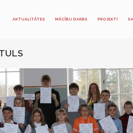
AKTUALITĀTES
MĀCĪBU DARBS
PROJEKTI
S
ITULS