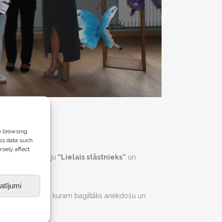
e browsing
ss data such
rsely affect
saņēma nomināciju
“Lielais stāstnieks”
un
atījumi
sītājus. Uzvar tas, kuram bagātāks anekdošu un