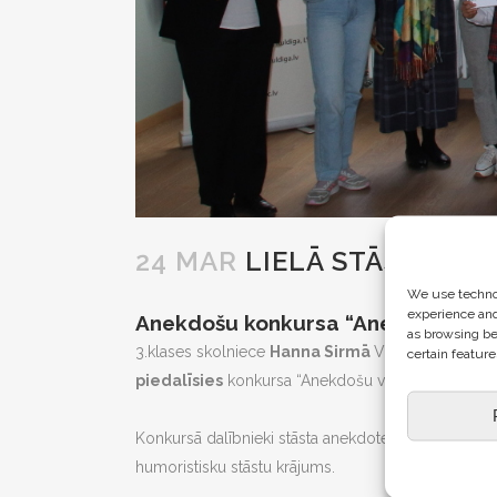
24 MAR
LIELĀ STĀSTNIEK
We use technol
experience and
Anekdošu konkursa “Anekdošu virpu
as browsing be
3.klases skolniece
Hanna Sirmā
Viduskursas un A
certain feature
piedalīsies
konkursa “Anekdošu virpulis 2025”
fi
Konkursā dalībnieki stāsta anekdotes, humoristisku
humoristisku stāstu krājums.