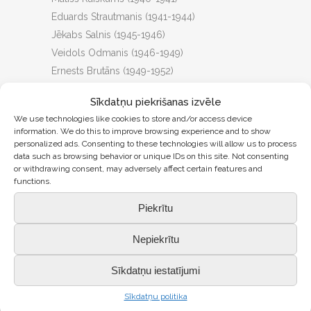
Eduards Strautmanis (1941-1944)
Jēkabs Salnis (1945-1946)
Veidols Odmanis (1946-1949)
Ernests Brutāns (1949-1952)
Miķelis Herings (1952-1969)
Sīkdatņu piekrišanas izvēle
Ģirts Cābulis (1969-1973)
We use technologies like cookies to store and/or access device
Zenons Bērziņš (1973-1982)
information. We do this to improve browsing experience and to show
Klāra Rateniece (1982-1993)
personalized ads. Consenting to these technologies will allow us to process
data such as browsing behavior or unique IDs on this site. Not consenting
Andris Rudovics (1993-2010) (2021.gadā
or withdrawing consent, may adversely affect certain features and
saņēmis apbalvojumu Atzinības krusts par
functions.
sevišķiem nopelniem Latvijas valsts labā un
Piekrītu
iecelts par Atzinības krusta virsnieku:)
Dace Balandīna (no 2010. g. 30. decembra)
Nepiekrītu
Sīkdatņu iestatījumi
Atmiņu stāsti par skolas
direktoriem Miķeli Heringu un
Sīkdatņu politika
Jēkabu Salni.