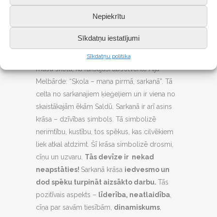
autore. Karoga darināja ir tekstilmāksliniece
Nepiekrītu
Baiba Rītere; 2018. gada maijā to iesvētīja
mācītājs Uldis Gailītis.
Sīkdatņu iestatījumi
Karoga ideja.
Krāsu nozīme:
Sarkanie
toņi simbolizē
Sīkdatņu politika
mūsu skolu, kā rakstījusi absolvente Aija
Melbārde: “Skola – mana pirmā, sarkanā”. Tā
celta no sarkanajiem ķieģeļiem un ir viena no
skaistākajām ēkām Saldū. Sarkanā ir arī asins
krāsa – dzīvības simbols. Tā simbolizē
nerimtību, kustību, tos spēkus, kas cilvēkiem
liek atkal atdzimt. Šī krāsa simbolizē drosmi,
cīņu un uzvaru.
Tās devīze ir nekad
neapstāties!
Sarkanā krāsa
iedvesmo un
dod spēku turpināt aizsākto darbu.
Tās
pozitīvais aspekts –
līderība, neatlaidība
,
cīņa par savām tiesībām,
dinamiskums
,