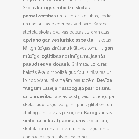
Skolas
karogs simbolizē skolas
pamatvērtība
s un saikni ar izglītības, tradīciju
un nacionālās piederības vērtībām. Karogā
attēlotā skolas ēka, kas balstās uz grāmatas,
apvieno gan vēsturisko aspektu
– skolas
kā ilgmūžīgas zināšanu krātuves lomu –,
gan
mūžīgo izglītības nozīmīgumu jaunās
paaudzes veidošanā
. Grāmata, uz kuras
balstās ēka, simbolizē gudrību, zināšanas un
to nodošanu nākamajām paaudzēm.
Devīze
“Augsim Latvijai” atspoguļo patriotismu
un piederību
Latvijas valstij, veicinot ideju par
skolas audzēkņu izaugsmi par izglītotiem un
atbildīgiem Latvijas pilsoņiem.
Karogs
ar savu
simboliku
ir kā atgādinājums
skolēniem,
skolotājiem un absolventiem par viņu lomu
gan skolas, gan Latvijas nākotnē.