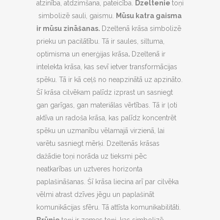
atzinība, atdzimšana, pateicība.
Dzeltenie
toņi
simbolizē sauli, gaismu.
Mūsu katra gaisma
ir mūsu zināšanas.
Dzeltenā krāsa simbolizē
prieku un pacilātību. Tā ir saules, siltuma,
optimisma un enerģijas krāsa
.
Dzeltenā ir
intelekta krāsa, kas sevī ietver transformācijas
spēku. Tā ir kā ceļš no neapzinātā uz apzināto.
Šī krāsa cilvēkam palīdz izprast un sasniegt
gan garīgas, gan materiālas vērtības. Tā ir ļoti
aktīva un radoša krāsa, kas palīdz koncentrēt
spēku un uzmanību vēlamajā virzienā, lai
varētu sasniegt mērķi. Dzeltenās krāsas
dažādie toņi norāda uz tieksmi pēc
neatkarības un uztveres horizonta
paplašināšanas. Šī krāsa liecina arī par cilvēka
vēlmi atrast dzīves jēgu un paplašināt
komunikācijas sfēru. Tā attīsta komunikabilitāti.