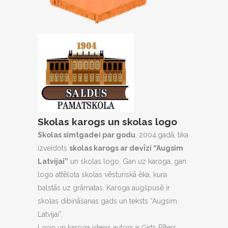
Skolas karogs un skolas logo
Skolas simtgadei par godu
, 2004.gadā, tika
izveidots
skolas karogs ar devīzi “Augsim
Latvijai”
un skolas logo. Gan uz karoga, gan
logo attēlota skolas vēsturiskā ēka, kura
balstās uz grāmatas. Karoga augšpusē ir
skolas dibināšanas gads un teksts “Augsim
Latvijai”.
Logo un karoga idejas autors ir Ģirts Rīters.