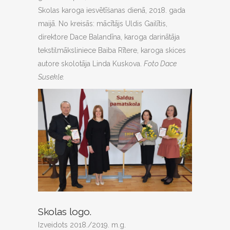
Skolas karoga iesvētīšanas dienā, 2018. gada
maijā. No kreisās: mācītājs Uldis Gailītis,
direktore Dace Balandīna, karoga darinātāja
tekstilmāksliniece Baiba Rītere, karoga skices
autore skolotāja Linda Kuskova.
Foto Dace
Susekle.
Skolas logo.
Izveidots 2018./2019. m.g.