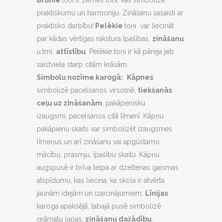
Brūnie
toņi ir zemes toņi, kas simbolizē
praktiskumu un harmoniju. Zināšanu sasaisti ar
praktisko darbību!
Pelēkie
toņi var liecināt
par kādas vērtīgas rakstura īpašības,
zināšanu
u.tml.
attīstību
. Pelēkie toņi ir kā pāreja jeb
saistviela starp citām krāsām.
Simbolu nozīme karogā:
Kāp
nes
simbolizē pacelšanos virsotnē,
tiekšanās
ceļu uz zināšanām
, pakāpenisku
izaugsmi, pacelšanos citā līmenī. Kāpņu
pakāpienu skaits var simbolizēt izaugsmes
līmeņus un arī zināšanu vai apgūstamo
mācību, prasmju, īpašību skaitu. Kāpņu
augšpusē ir brīva telpa ar dzeltenas gaismas
atspīdumu, kas liecina, ka skola ir atvērta
jaunām idejām un izaicinājumiem.
Līnijas
karoga apakšējā, labajā pusē simbolizē
grāmatu lapas,
zināšanu dažādību
.