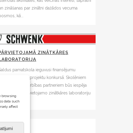
īstenotas aktivitātes, kas veicinās interesi, sapratni
un zināšanas par zinātni dažādos vecuma
posmos, kā...
PĀRVIETOJAMĀ ZINĀTKĀRES
LABORATORIJA
Saldus pamatskola ieguvusi finansējumu
Schwenk Latvija projektu konkursā. Skolēniem
un projekta sadarbības partneriem būs iespēja
darboties ar pārvietojamo zinātkāres laboratoriju
e browsing
au...
ss data such
rsely affect
atījumi