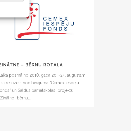
ZINĀTNE – BĒRNU ROTAĻA
Laika posmā no 2018. gada 20. -24. augustam
tika realizēts nodibinājuma “Cemex Iespēju
fonds” un Saldus pamatskolas projekts
“Zinātne- bērnu...