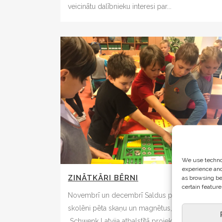
veicinātu dalībnieku interesi par...
We use technol
experience and
ZINĀTKĀRI BĒRNI
as browsing be
certain feature
Novembrī un decembrī Saldus pamatskolas
skolēni pēta skaņu un magnētus, darbojoties ar
Schwenk Latvija atbalstītā projekta