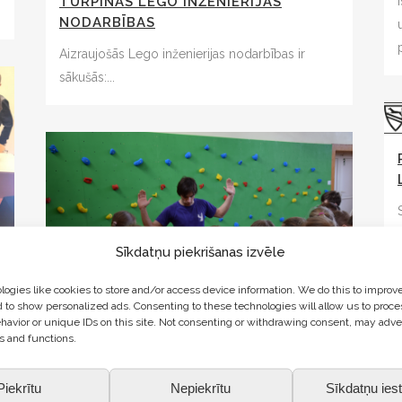
TURPINĀS LEGO INŽENIERIJAS
NODARBĪBAS
Aizraujošās Lego inženierijas nodarbības ir
sākušās:...
Sīkdatņu piekrišanas izvēle
ogies like cookies to store and/or access device information. We do this to improv
j
 to show personalized ads. Consenting to these technologies will allow us to proce
havior or unique IDs on this site. Not consenting or withdrawing consent, may adve
s and functions.
AUGSTĀK PAR ZEMI – TRAVERSA
KĀPŠANAS SIENAS IZVEIDE SALDUS
Piekrītu
Nepiekrītu
Sīkdatņu iest