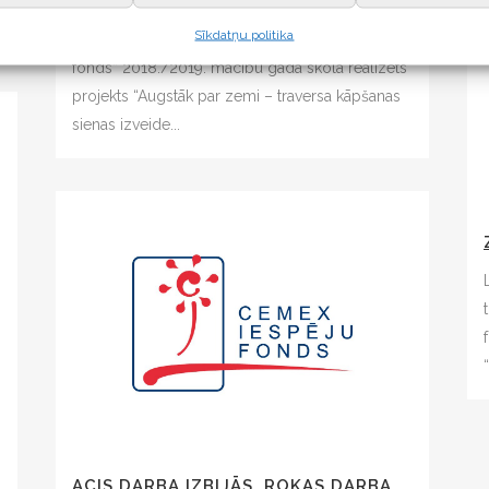
PAMATSKOLĀ
Sīkdatņu politika
Sadarbībā ar nodibinājumu “Cemex Iespēju
fonds” 2018./2019. mācību gadā skolā realizēts
projekts “Augstāk par zemi – traversa kāpšanas
sienas izveide...
ACIS DARBA IZBIJĀS, ROKAS DARBA