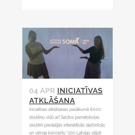
04 APR
INICIATĪVAS
ATKLĀŠANA
Iniciatīvas atklāšanas pasākumā 6000
skolēnu vidū arī Saldus pamatskolas
skolēni piedalījās interaktīvās darbnīcās
un vēroja koncertu “100 Latvijas stāsti