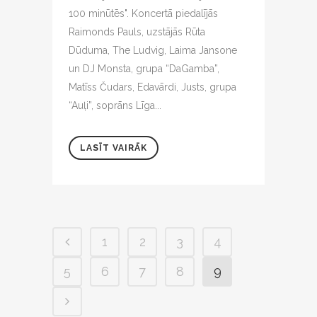
100 minūtēs". Koncertā piedalījās
Raimonds Pauls, uzstājās Rūta
Dūduma, The Ludvig, Laima Jansone
un DJ Monsta, grupa “DaGamba”,
Matīss Čudars, Edavārdi, Justs, grupa
“Auļi”, soprāns Līga...
LASĪT VAIRĀK
1
2
3
4
5
6
7
8
9