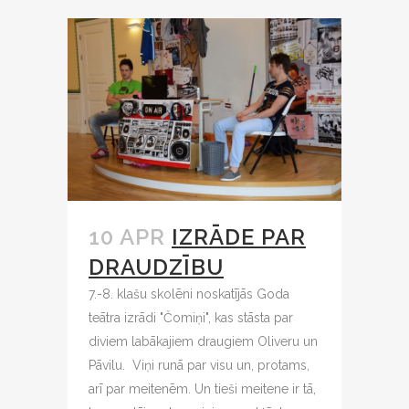
10 APR
IZRĀDE PAR
DRAUDZĪBU
7.-8. klašu skolēni noskatījās Goda
teātra izrādi "Čomiņi", kas stāsta par
diviem labākajiem draugiem Oliveru un
Pāvilu. Viņi runā par visu un, protams,
arī par meitenēm. Un tieši meitene ir tā,