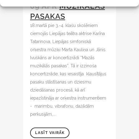
09 APR
MUZIKĀLĀS
PASAKAS
18.martā pie 3.-4. klašu skolēniem
ciemojās Liepājas teātra aktrise Karīna
Tatarinova, Liepājas simfoniskā
orķestra mūziķi Marta Kauliņa un Jānis
Ivuškāns ar koncertizrādi “Mazās
muzikālās pasakas”. Tā ir izzinoša
koncertizrāde, kas iesaistīja klausītājus
pasaku stāstīšanas un dziesmu
dziedāšanas procesā, kā arī
iepazīstināja ar orķestra instrumentiem
- marimbu, vibrafonu, dažādām
perkusijām,...
LASĪT VAIRĀK