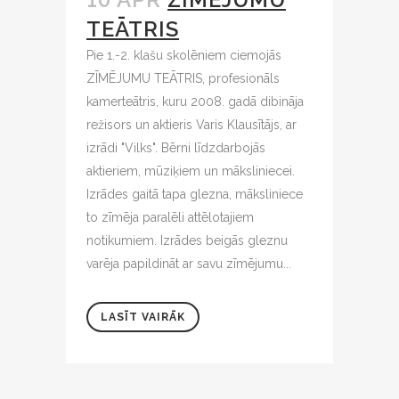
TEĀTRIS
Pie 1.-2. klašu skolēniem ciemojās
ZĪMĒJUMU TEĀTRIS, profesionāls
kamerteātris, kuru 2008. gadā dibināja
režisors un aktieris Varis Klausītājs, ar
izrādi "Vilks". Bērni līdzdarbojās
aktieriem, mūziķiem un māksliniecei.
Izrādes gaitā tapa glezna, māksliniece
to zīmēja paralēli attēlotajiem
notikumiem. Izrādes beigās gleznu
varēja papildināt ar savu zīmējumu...
LASĪT VAIRĀK