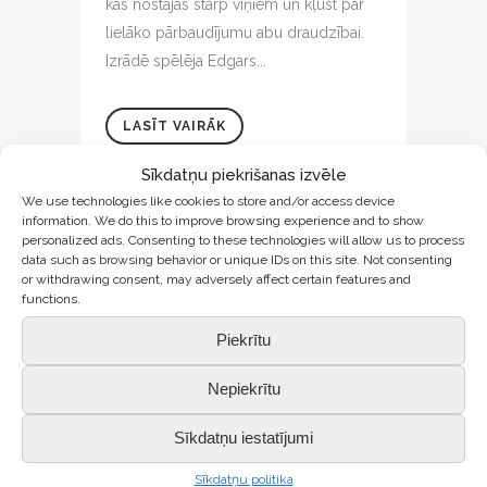
kas nostājas starp viņiem un kļūst par
lielāko pārbaudījumu abu draudzībai.
Izrādē spēlēja Edgars...
LASĪT VAIRĀK
Sīkdatņu piekrišanas izvēle
We use technologies like cookies to store and/or access device
information. We do this to improve browsing experience and to show
personalized ads. Consenting to these technologies will allow us to process
data such as browsing behavior or unique IDs on this site. Not consenting
or withdrawing consent, may adversely affect certain features and
functions.
Piekrītu
Nepiekrītu
Sīkdatņu iestatījumi
Sīkdatņu politika