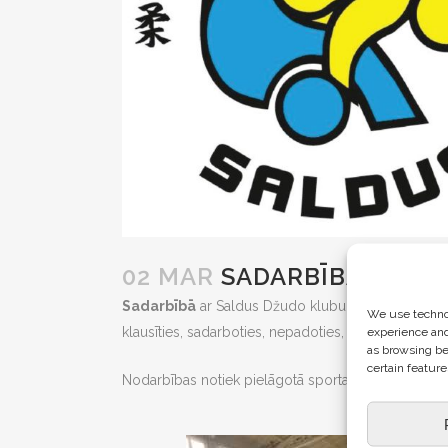
02 MAR
SADARBĪBA AR S
Sadarbībā
ar Saldus Džudo klubu
Prātnieki
reiz
We use technol
klausīties, sadarboties, nepadoties, būt pieklājīgi, 
experience and
as browsing be
certain feature
Nodarbības notiek pielāgotā sporta zālē ārpus izgl