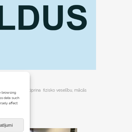
 attīsta un nostiprina fizisko veselību, mācās
e browsing
ss data such
rsely affect
umus.
atījumi