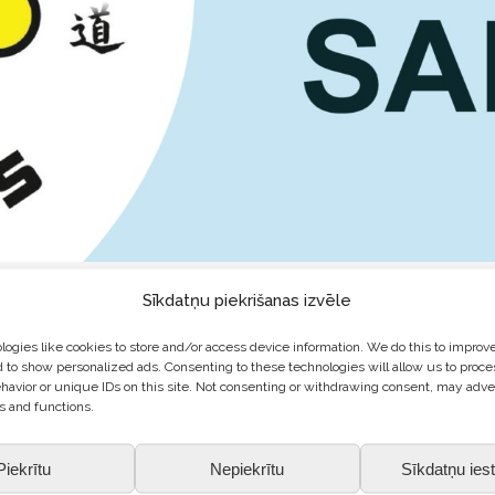
ALDUS DŽUDO KLUBU
Sīkdatņu piekrišanas izvēle
i nedēļā dodas uz
Jautro Džudo
, kur A.Grinberga un G.Baumaņa vadībā
ogies like cookies to store and/or access device information. We do this to improv
palīdzēt otram.
 to show personalized ads. Consenting to these technologies will allow us to proce
havior or unique IDs on this site. Not consenting or withdrawing consent, may adve
s and functions.
ītības iestādes, tāpēc bieži atkārtojam ceļu satiksmes drošības noteik
Piekrītu
Nepiekrītu
Sīkdatņu iest