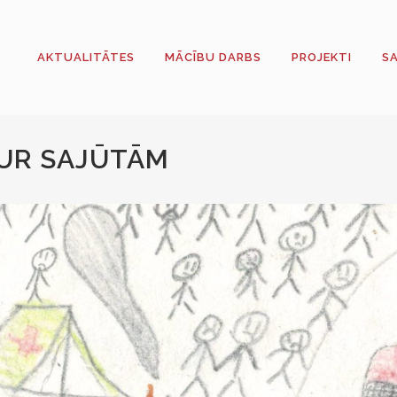
AKTUALITĀTES
MĀCĪBU DARBS
PROJEKTI
S
AUR SAJŪTĀM