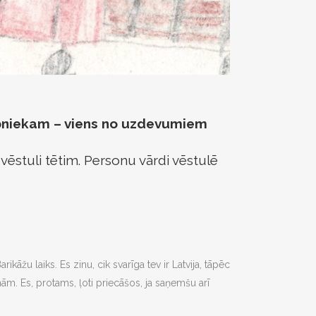
ībniekam – viens no uzdevumiem
vēstuli tētim. Personu vārdi vēstulē
Barikāžu laiks. Es zinu, cik svarīga tev ir Latvija, tāpēc
m. Es, protams, ļoti priecāšos, ja saņemšu arī