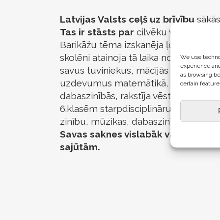
Latvijas Valsts ceļš uz brīvību
sākās
Tas ir stāsts par
cilvēku vienotību, p
Barikāžu tēma izskanēja ļoti daudzā
skolēni atainoja tā laika notikumus z
We use technol
experience and
savus tuviniekus, mācījās latviešu tau
as browsing be
uzdevumus matemātikā, pētīja spēk
certain feature
dabaszinībās, rakstīja vēstuli barikāž
6.klasēm starpdisciplināru stundu no
zinību, mūzikas, dabaszinību un mate
Savas saknes vislabāk varam mācī
sajūtām.