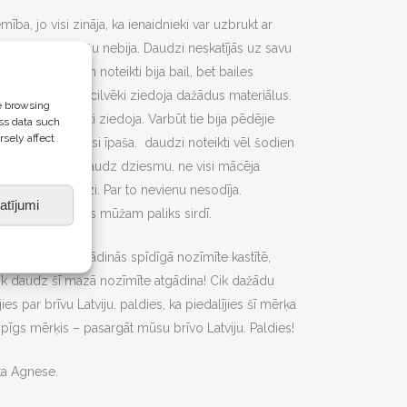
ība, jo visi zināja, ka ienaidnieki var uzbrukt ar
ībniekiem ieroču nebija. Daudzi neskatījās uz savu
vienam cilvēkam noteikti bija bail, bet bailes
īno arī tas, ka cilvēki ziedoja dažādus materiālus.
e browsing
agāti. Bet cilvēki ziedoja. Varbūt tie bija pēdējie
ss data such
rsely affect
tauta vienmēr bijusi īpaša. daudzi noteikti vēl šodien
 tautu. Bija tik daudz dziesmu. ne visi mācēja
nāja dziedāt līdzi. Par to nevienu nesodīja.
atījumi
as dziesmas, kas mūžam paliks sirdī.
 darbu mūžam atgādinās spīdīgā nozīmīte kastītē,
 Cik daudz šī mazā nozīmīte atgādina! Cik dažādu
ies par brīvu Latviju. paldies, ka piedalījies šī mērķa
pīgs mērķis – pasargāt mūsu brīvo Latviju. Paldies!
ta Agnese.