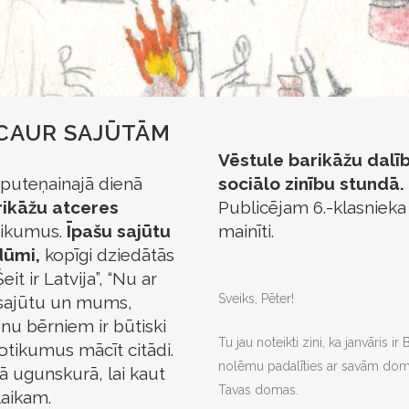
 CAUR SAJŪTĀM
Vēstule barikāžu dal
n puteņainajā dienā
sociālo zinību stundā.
rikāžu atceres
Publicējam 6.-klasnieka 
otikumus.
Īpašu sajūtu
mainīti.
ūmi,
kopīgi dziedātās
eit ir Latvija”, “Nu ar
Sveiks, Pēter!
s sajūtu un mums,
nu bērniem ir būtiski
Tu jau noteikti zini, ka janvāris ir 
notikumus mācīt citādi.
nolēmu padalīties ar savām domā
jā ugunskurā, lai kaut
Tavas domas.
laikam.