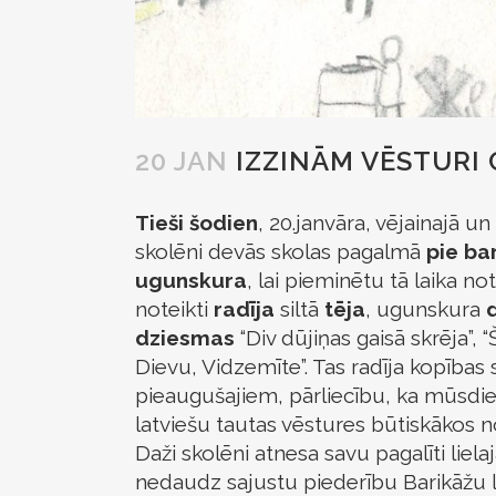
20 JAN
IZZINĀM VĒSTURI
Tieši šodien
, 20.janvāra, vējainajā u
skolēni devās skolas pagalmā
pie ba
ugunskura
, lai pieminētu tā laika n
noteikti
radīja
siltā
tēja
, ugunskura
d
dziesmas
“Div dūjiņas gaisā skrēja”, “Š
Dievu, Vidzemīte”. Tas radīja kopība
pieaugušajiem, pārliecību, ka mūsdie
latviešu tautas vēstures būtiskākos 
Daži skolēni atnesa savu pagalīti liela
nedaudz sajustu piederību Barikāžu 