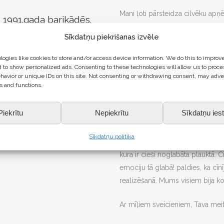
Mani ļoti pārsteidza cilvēku apņēm
 1991.gada barikādēs.
ieročiem. Daudziem barikāžu dal
ārliecību un ticību.
Sīkdatņu piekrišanas izvēle
vecumu. Un tas ir apbrīnojami. Ik
s mācību stundās,
nespēja mūs apstādināt. Mani apbr
īmējumos, intervēja
ogies like cookies to store and/or access device information. We do this to improv
Es nedomāju, ka cilvēki bija ļoti b
 to show personalized ads. Consenting to these technologies will allow us to proce
tas dziesmas, risināja
havior or unique IDs on this site. Not consenting or withdrawing consent, may adve
materiāli, kas pieejami. Latvijas 
u un pretspēku
s and functions.
brīnās, kā dziesma spēja saliedēt
u dalībniekam.
dziedāt. daži klausījās, daži mēģi
organizēja sociālo
Piekrītu
Nepiekrītu
Sīkdatņu iest
Ugunskura gaismā tika izdziedāt
mātikas skolotājas.
t caur darbību un
Sīkdatņu politika
Paldies par to, ko Tu darīji. Šo
kura ir cieši noglabāta plauktā.
emociju tā glabā! paldies, ka cīnīj
realizēšanā. Mums visiem bija ko
Ar mīļiem sveicieniem, Tava mei