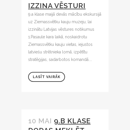
IZZINA VĒSTURI
9.a klase maijā devās mācību ekskursijā
uz Ziemassvētku kauju muzeju, lai
izzinātu Latvijas vēstures notikumus
1.Pasaule kara laikā, noskaidrotu
Ziemassvētku kauju vietas, iejustos
latviešu strēlnieka lomā, izpētītu
stratēģijas, sadarbotos komandā....
LASĪT VAIRĀK
10 MAI
9.B KLASE