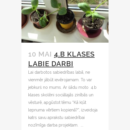
10 MAI
4.B KLASES
LABIE DARBI
Lai darbotos sabiedrības labā, ne
vienmēr jābūt ievērojamam. To var
jebkurš no mums. Ar šādu moto 4.b
klases skolēni sociālajās zinībās un
vēsturē, apgūstot tēmu “Kā kļūt
lepnuma vērtiem kopienā?”, izveidoja
katrs savu aprakstu sabiedrībai
nozīmīga darba projektam. ...