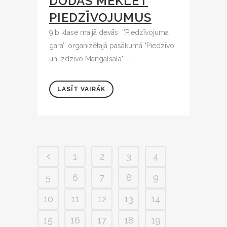
DODAS MEKLĒT
PIEDZĪVOJUMUS
9.b klase maijā devās ‘’Piedzīvojuma
gara’’ organizētajā pasākumā "Piedzīvo
un izdzīvo Mangaļsalā"....
LASĪT VAIRĀK
1
2
3
4
5
6
7
8
9
10
11
12
13
14
15
16
17
18
19