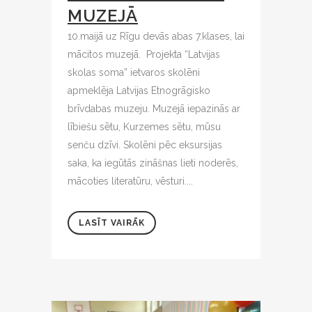
MUZEJĀ
10.maijā uz Rīgu devās abas 7.klases, lai
mācitos muzejā. Projekta “Latvijas
skolas soma” ietvaros skolēni
apmeklēja Latvijas Etnogrāgisko
brīvdabas muzeju. Muzejā iepazinās ar
lībiešu sētu, Kurzemes sētu, mūsu
senču dzīvi. Skolēni pēc eksursijas
saka, ka iegūtās zināšnas lieti noderēs,
mācoties literatūru, vēsturi....
LASĪT VAIRĀK