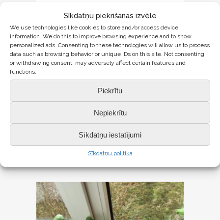
Sīkdatņu piekrišanas izvēle
13 MAI
4.MAIJS
We use technologies like cookies to store and/or access device
Saldus pamatskolas ēdamzālē šodien
information. We do this to improve browsing experience and to show
personalized ads. Consenting to these technologies will allow us to process
valdīja liela rosība, jo skolēni kopā ar
data such as browsing behavior or unique IDs on this site. Not consenting
skolotājiem klāja un dekorēja galdus,
or withdrawing consent, may adversely affect certain features and
lai atzīmētu Latvijas Republikas
functions.
neatkarības atjaunošanas dienu un
Piekrītu
svinētu Baltā galdauta svētkus....
Nepiekrītu
LASĪT VAIRĀK
Sīkdatņu iestatījumi
Sīkdatņu politika