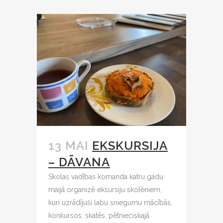
13 MAI
EKSKURSIJA
– DĀVANA
Skolas vadības komanda katru gadu
maijā organizē eksursiju skolēniem,
kuri uzrādījuši labu sniegumu mācībās,
konkursos, skatēs, pētnieciskajā