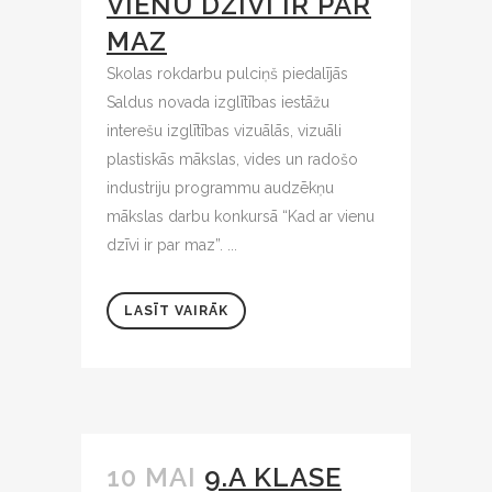
VIENU DZĪVI IR PAR
MAZ
Skolas rokdarbu pulciņš piedalījās
Saldus novada izglītības iestāžu
interešu izglītības vizuālās, vizuāli
plastiskās mākslas, vides un radošo
industriju programmu audzēkņu
mākslas darbu konkursā “Kad ar vienu
dzīvi ir par maz”. ...
LASĪT VAIRĀK
10 MAI
9.A KLASE