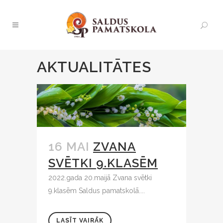
AKTUALITĀTES
16 MAI
ZVANA
SVĒTKI 9.KLASĒM
2022.gada 20.maijā Zvana svētki
9.klasēm Saldus pamatskolā....
LASĪT VAIRĀK