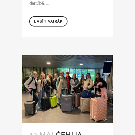
darbībā. ...
LASĪT VAIRĀK
13 MAI
ČEHIJA