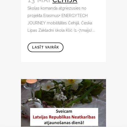
Skolas komanda atgriezusies no
projekta Erasmus+ ENERGYTECH
JOURNEY mobilitātes Čehijā, Česka
Lipas Základní škola Klíč (1.-7.maijs)....
LASĪT VAIRĀK