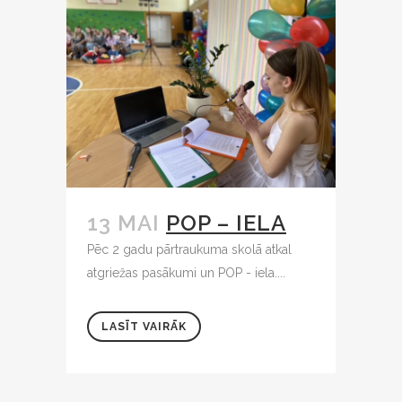
13 MAI
POP – IELA
Pēc 2 gadu pārtraukuma skolā atkal
atgriežas pasākumi un POP - iela....
LASĪT VAIRĀK