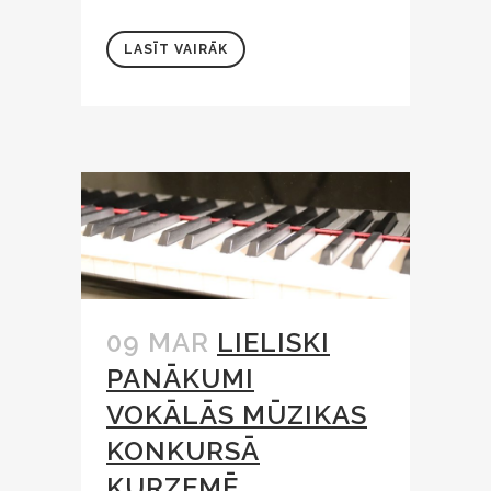
LASĪT VAIRĀK
09 MAR
LIELISKI
PANĀKUMI
VOKĀLĀS MŪZIKAS
KONKURSĀ
KURZEMĒ