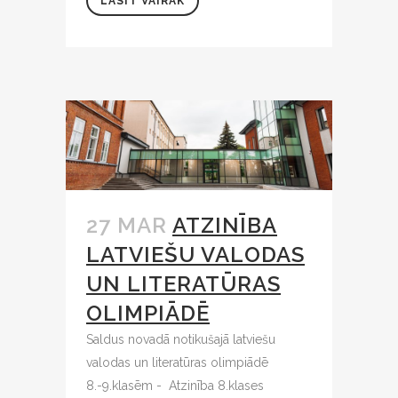
LASĪT VAIRĀK
27 MAR
ATZINĪBA
LATVIEŠU VALODAS
UN LITERATŪRAS
OLIMPIĀDĒ
Saldus novadā notikušajā latviešu
valodas un literatūras olimpiādē
8.-9.klasēm - Atzinība 8.klases