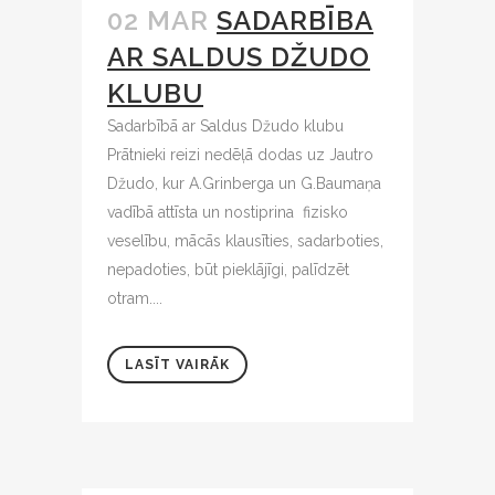
02 MAR
SADARBĪBA
AR SALDUS DŽUDO
KLUBU
Sadarbībā ar Saldus Džudo klubu
Prātnieki reizi nedēļā dodas uz Jautro
Džudo, kur A.Grinberga un G.Baumaņa
vadībā attīsta un nostiprina fizisko
veselību, mācās klausīties, sadarboties,
nepadoties, būt pieklājīgi, palīdzēt
otram....
LASĪT VAIRĀK