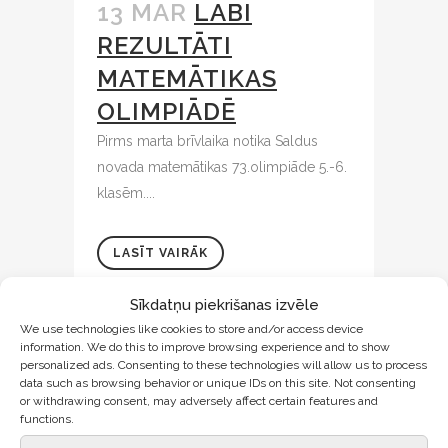
13 MAR
LABI
REZULTĀTI
MATEMĀTIKAS
OLIMPIĀDĒ
Pirms marta brīvlaika notika Saldus
novada matemātikas 73.olimpiāde 5.-6.
klasēm....
LASĪT VAIRĀK
Sīkdatņu piekrišanas izvēle
We use technologies like cookies to store and/or access device
information. We do this to improve browsing experience and to show
personalized ads. Consenting to these technologies will allow us to process
data such as browsing behavior or unique IDs on this site. Not consenting
or withdrawing consent, may adversely affect certain features and
functions.