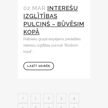
02 MAR
INTEREŠU
IZGLĪTĪBAS
PULCIŅŠ – BŪVĒSIM
KOPĀ
Prātnieku grupā iespējams piedalīties
interešu izglītības pulciņā “Būvēsim
kopā”....
LASĪT VAIRĀK
1
2
3
4