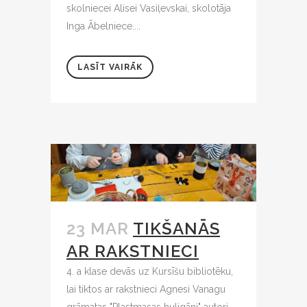
skolniecei Alisei Vasiļevskai, skolotāja
Inga Ābelniece....
LASĪT VAIRĀK
23 MAR
TIKŠANĀS
AR RAKSTNIECI
4. a klase devās uz Kursīšu bibliotēku,
lai tiktos ar rakstnieci Agnesi Vanagu
grāmatas "Plastmasas huligāni" autori...