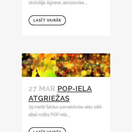
skolotāja Agnese Januševska....
LASĪT VAIRĀK
27 MAR
POP-IELA
ATGRIEŽAS
29.martā Saldus pamatskolas aktu zālē
atkal notiks POP-iela....