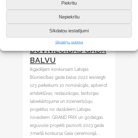
Piekrītu
Nepiekrītu
10 MAR
SKOLAS
JAUNĀ ĒKA
Sīkdatņu iestatījumi
SAŅĒMUSI LATVIJAS
Sīkdatņu politika
BŪVNIECĪBAS GADA
BALVU
Ikgadējam konkursam Latvijas
Būvniecības gada balva 2022 iesniegti
123 pieteikumi 10 nominācijās, aptverot
arhitektūras, restaurācijas, teritorijas
labiekārtojuma un inženierbūvju
projektus no dažādiem Latvijas
novadiem. GRAND PRIX un godalgas
ieguvušie projekti paziņoti 2023.gada
7.martā konkursa Gala ceremonijā....