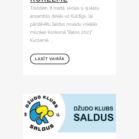
Trešdien, 8.martā, skolas 5.-9.klašu
ansamblis devās uz Kuldīgu, lai
pārstāvētu Saldus novadu vokālās
mūzikas konkursā "Balsis 2023"
Kurzemē. ...
LASĪT VAIRĀK