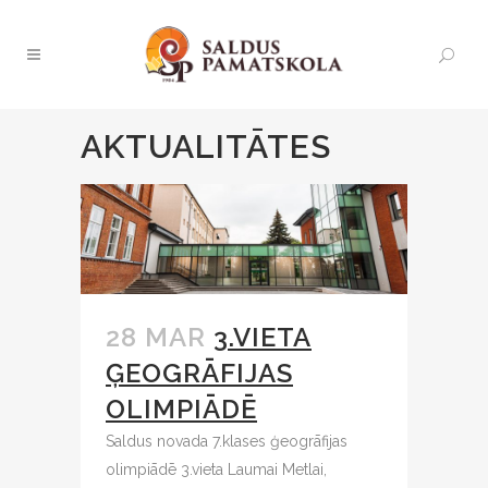
AKTUALITĀTES
28 MAR
3.VIETA
ĢEOGRĀFIJAS
OLIMPIĀDĒ
Saldus novada 7.klases ģeogrāfijas
olimpiādē 3.vieta Laumai Metlai,