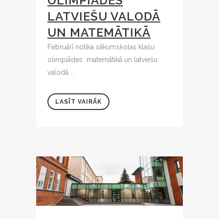
OLIMPIĀDES
LATVIEŠU VALODĀ
UN MATEMĀTIKĀ
Februārī notika sākumskolas klašu
olimpiādes matemātikā un latviešu
valodā....
LASĪT VAIRĀK