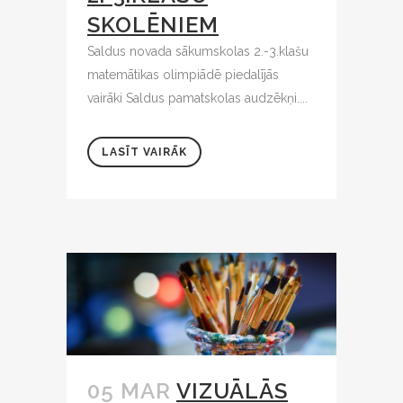
SKOLĒNIEM
Saldus novada sākumskolas 2.-3.klašu
matemātikas olimpiādē piedalījās
vairāki Saldus pamatskolas audzēkņi....
LASĪT VAIRĀK
05 MAR
VIZUĀLĀS