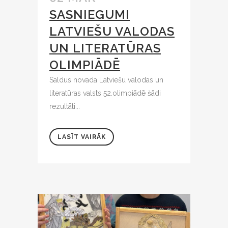
SASNIEGUMI
LATVIEŠU VALODAS
UN LITERATŪRAS
OLIMPIĀDĒ
Saldus novada Latviešu valodas un
literatūras valsts 52.olimpiādē šādi
rezultāti...
LASĪT VAIRĀK