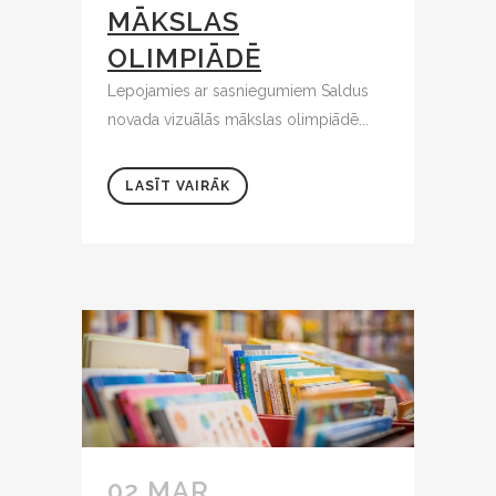
MĀKSLAS
OLIMPIĀDĒ
Lepojamies ar sasniegumiem Saldus
novada vizuālās mākslas olimpiādē...
LASĪT VAIRĀK
02 MAR