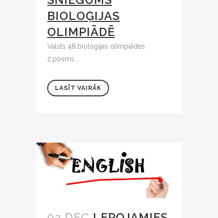
BIOLOĢIJAS
OLIMPIĀDĒ
Valsts 48.bioloģijas olimpiādes
2.posms...
LASĪT VAIRĀK
03 DEC
LEPOJAMIES