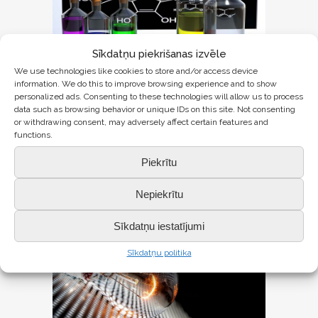
Sīkdatņu piekrišanas izvēle
19 FEB
ATZINĪBA
We use technologies like cookies to store and/or access device
information. We do this to improve browsing experience and to show
ĶĪMIJAS OLIMPIĀDĒ
personalized ads. Consenting to these technologies will allow us to process
data such as browsing behavior or unique IDs on this site. Not consenting
Saldus novada ķīmijas olimpiādē...
or withdrawing consent, may adversely affect certain features and
functions.
LASĪT VAIRĀK
Piekrītu
Nepiekrītu
Sīkdatņu iestatījumi
Sīkdatņu politika