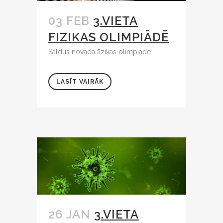
03 FEB
3.VIETA
FIZIKAS OLIMPIĀDĒ
Sāldus novada fizikas olimpiādē...
LASĪT VAIRĀK
26 JAN
3.VIETA