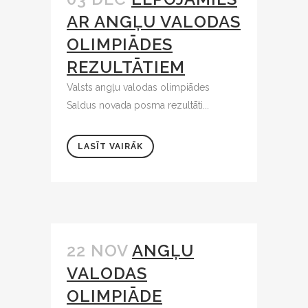
AR ANGĻU VALODAS
OLIMPIĀDES
REZULTĀTIEM
Valsts angļu valodas olimpiādes
Saldus novada posma rezultāti...
LASĪT VAIRĀK
22 NOV
ANGĻU
VALODAS
OLIMPIĀDE