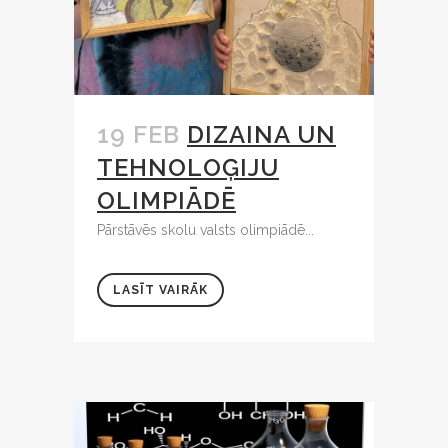
19 FEB
DIZAINA UN
TEHNOLOĢIJU
OLIMPIĀDĒ
Pārstāvēs skolu valsts olimpiādē...
LASĪT VAIRĀK