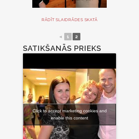
RĀDĪT SLAIDRĀDES SKATĀ
◄
1
2
SATIKŠANĀS PRIEKS
Click to accept marketing cookies and
enable this content