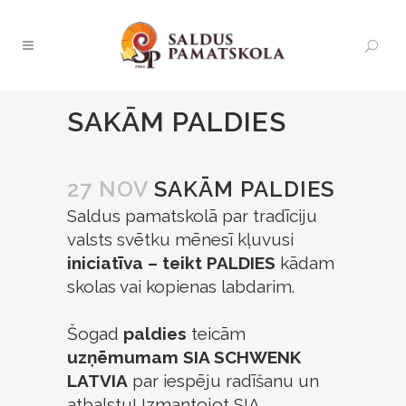
SAKĀM PALDIES
27 NOV
SAKĀM PALDIES
Saldus pamatskolā par tradīciju
valsts svētku mēnesī kļuvusi
iniciatīva – teikt PALDIES
kādam
skolas vai kopienas labdarim.
Šogad
paldies
teicām
uzņēmumam SIA SCHWENK
LATVIA
par iespēju radīšanu un
atbalstu! Izmantojot SIA