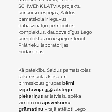
SCHWENK LATVIA projektu
konkursu iespējas, Saldus
pamatskola ir ieguvusi
dabaszinātņu pētniecības
komplektus, daudzveidīgus Lego
komplektus un iespēju īstenot
Prātnieku laboratorijas
nodarbības.
Kā pateicību Saldus pamatskolas
sākumskolas klašu un
pirmsskolas grupas
bērni
izgatavoja 359 atslēgu
piekariņus
ar latviešu spēka
zīmēm un
apsveikumu
grāmatiņu
– tajā attēloti Lego