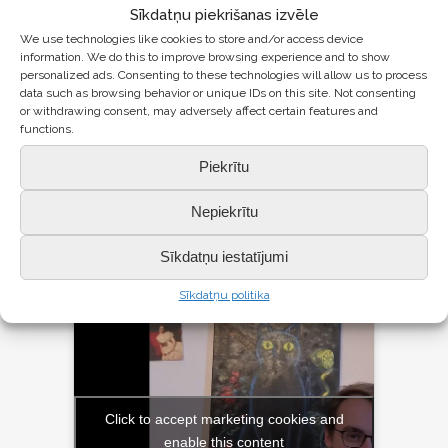
Sīkdatņu piekrišanas izvēle
23 FEB
SKOLA – MANS
We use technologies like cookies to store and/or access device
IEDVESMAS AVOTS
information. We do this to improve browsing experience and to show
personalized ads. Consenting to these technologies will allow us to process
Turpinām publicēt
absolventu
data such as browsing behavior or unique IDs on this site. Not consenting
stāstu
sēriju. Šoreiz
otrais
or withdrawing consent, may adversely affect certain features and
functions.
stāsts
– Matīss Rihards Vilcāns,
2013.gada absolvents, šobrīd
Piekrītu
strādā par skolotāju.
Nepiekrītu
Visi stāsti:
šeit.
Sīkdatņu iestatījumi
Sīkdatņu politika
Click to accept marketing cookies and
enable this content