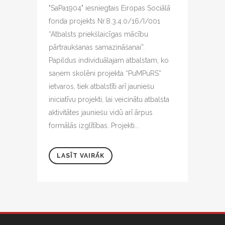
"SaPa1904" iesniegtais Eiropas Sociālā
fonda projekts Nr.8.3.4.0/16/I/001
“Atbalsts priekšlaicīgas mācību
pārtraukšanas samazināšanai”.
Papildus individuālajam atbalstam, ko
saņem skolēni projekta “PuMPuRS”
ietvaros, tiek atbalstīti arī jauniešu
iniciatīvu projekti, lai veicinātu atbalsta
aktivitātes jauniešu vidū arī ārpus
formālās izglītības. Projekti...
LASĪT VAIRĀK