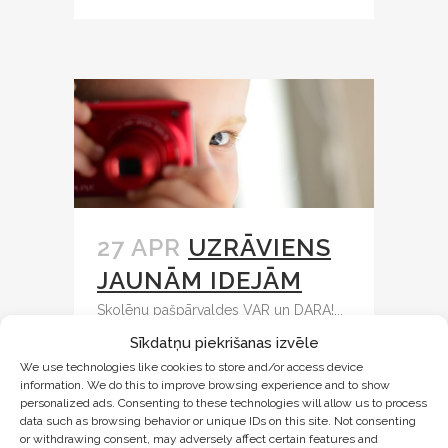
27 APR
UZRĀVIENS
JAUNĀM IDEJĀM
Skolēnu pašpārvaldes VAR un DARA!...
Sīkdatņu piekrišanas izvēle
We use technologies like cookies to store and/or access device
LASĪT VAIRĀK
information. We do this to improve browsing experience and to show
personalized ads. Consenting to these technologies will allow us to process
data such as browsing behavior or unique IDs on this site. Not consenting
or withdrawing consent, may adversely affect certain features and