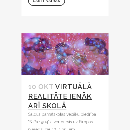
LASĪT VAIRĀK
10 OKT
VIRTUĀLĀ
REALITĀTE IENĀK
ARĪ SKOLĀ
Saldus pamatskolas vecāku biedrība
"SaPa 1904" atver durvis uz Eiropas
pieredzi caur 3 D brillēm....