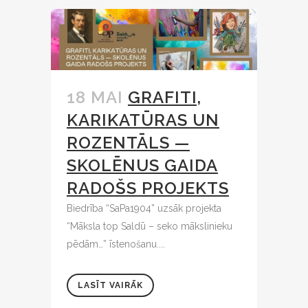
18 MAI
GRAFITI,
KARIKATŪRAS UN
ROZENTĀLS —
SKOLĒNUS GAIDA
RADOŠS PROJEKTS
Biedrība “SaPa1904” uzsāk projekta
“Māksla top Saldū – seko mākslinieku
pēdām…” īstenošanu....
LASĪT VAIRĀK