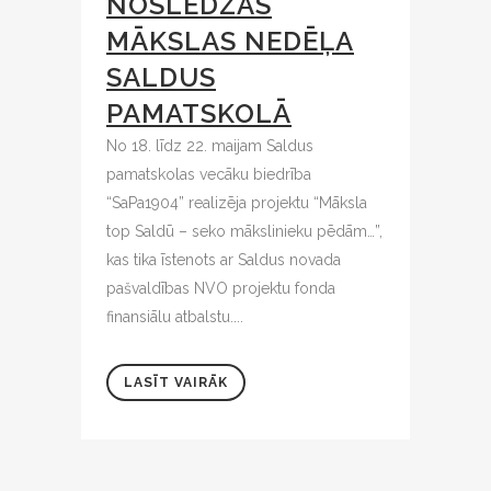
NOSLĒDZĀS
MĀKSLAS NEDĒĻA
SALDUS
PAMATSKOLĀ
No 18. līdz 22. maijam Saldus
pamatskolas vecāku biedrība
“SaPa1904” realizēja projektu “Māksla
top Saldū – seko mākslinieku pēdām…”,
kas tika īstenots ar Saldus novada
pašvaldības NVO projektu fonda
finansiālu atbalstu....
LASĪT VAIRĀK