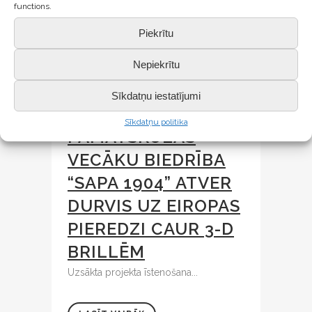
functions.
Piekrītu
Nepiekrītu
Sīkdatņu iestatījumi
14 DEC
SALDUS
Sīkdatņu politika
PAMATSKOLAS
VECĀKU BIEDRĪBA
“SAPA 1904” ATVER
DURVIS UZ EIROPAS
PIEREDZI CAUR 3-D
BRILLĒM
Uzsākta projekta īstenošana...