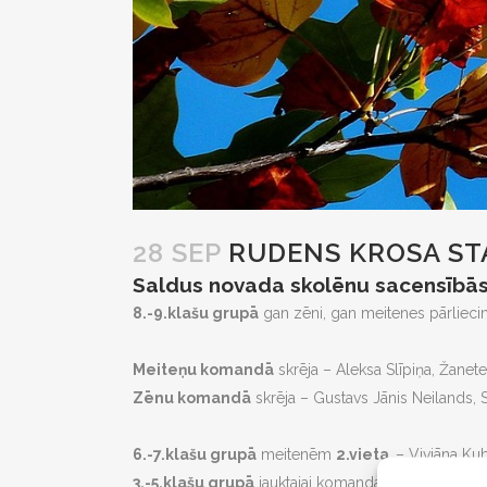
28 SEP
RUDENS KROSA ST
Saldus novada skolēnu sacensībās
8.-9.klašu grupā
gan zēni, gan meitenes pārlieci
Meiteņu komandā
skrēja – Aleksa Slīpiņa, Žanete
Zēnu komandā
skrēja – Gustavs Jānis Neilands, Se
6.-7.klašu grupā
meitenēm
2.vieta
– Viviāna Kub
3.-5.klašu grupā
jauktajai komandai
2.vieta
– Vivi