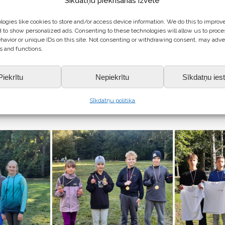
Sīkdatņu piekrišanas izvēle
ogies like cookies to store and/or access device information. We do this to improv
ogelis, Marko Domeniks Polis, Raivis Ērpe (4.vieta), Marta Rēfelde, Jus
 to show personalized ads. Consenting to these technologies will allow us to proce
ns, Toms Žerebcovs (4.vieta), Hanna Sirmā, Odrija Kapeika, Sabīne Slīpi
havior or unique IDs on this site. Not consenting or withdrawing consent, may adve
s and functions.
vilāns, Ralfs Ozols, Krists Gansons, Alvis Bušmanis.
.
Piekrītu
Nepiekrītu
Sīkdatņu iest
Sīkdatņu politika
dere, Eva Jasute, Agate Devita!