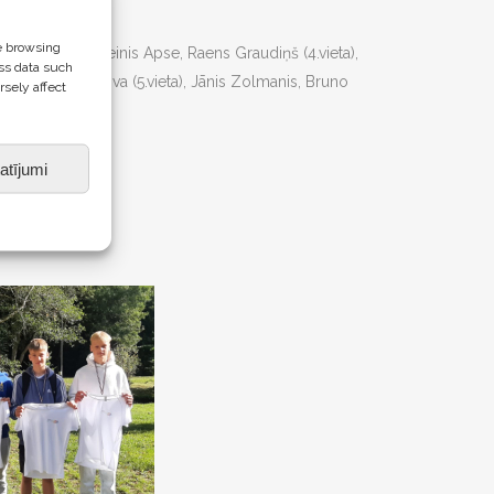
e browsing
tīne Zaiceva, Reinis Apse, Raens Graudiņš (4.vieta),
ss data such
ņa, Tīna Žerebcova (5.vieta), Jānis Zolmanis, Bruno
rsely affect
atījumi