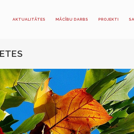
AKTUALITĀTES
MĀCĪBU DARBS
PROJEKTI
S
ETES