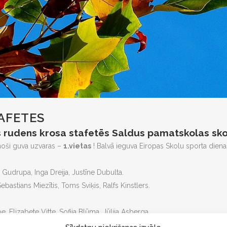
AFETES
 rudens krosa stafetēs Saldus pamatskolas sko
noši guva uzvaras –
1.vietas
! Balvā ieguva Eiropas Skolu sporta dienas
 Gudrupa, Inga Dreija, Justīne Dubulta.
bastians Miezītis, Toms Sviķis, Ralfs Kinstlers.
e, Elizabete Vitte, Sofija Blūma, Jūlija Asberga.
āna Zariņa, Patrīcija Vilmane, Mairis Žunda, Alberts Balamovskis.