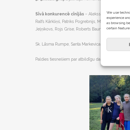
We use technol
Sīvā konkurencē cīnījās
– Alekss Endzelis, Arno F
experience and
Ralfs Kārkliņš, Patriks Pogrebnijs, Mārtiņš Anderso
as browsing be
certain feature
Jeļņikovs, Rojs Grise, Roberts Baumanis, Gustavs S
Sk. Lāsma Rumpe, Santa Markevica, Pēteris Kalniņš
Paldies tiesnešiem par atbildīgu darbu – Linda Ban