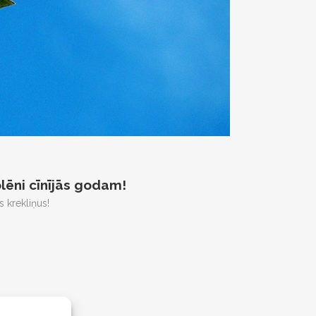
lēni cīnījās godam!
 krekliņus!