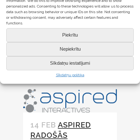
MŪZIKĀ
information. We do this to improve browsing experience and to show
personalized ads. Consenting to these technologies will allow us to process
Pasākums 5.-9. klašu skolēniem tika
data such as browsing behavior or unique IDs on this site. Not consenting
or withdrawing consent, may adversely affect certain features and
organizēts ar ESF projekta “Karjeras
functions.
atbalsts vispārējās un profesionālās
Piekrītu
izglītības iestādēs” atbalstu. ...
Nepiekrītu
LASĪT VAIRĀK
Sīkdatņu iestatījumi
Sīkdatņu politika
14 FEB
ASPIRED
RADOŠĀS