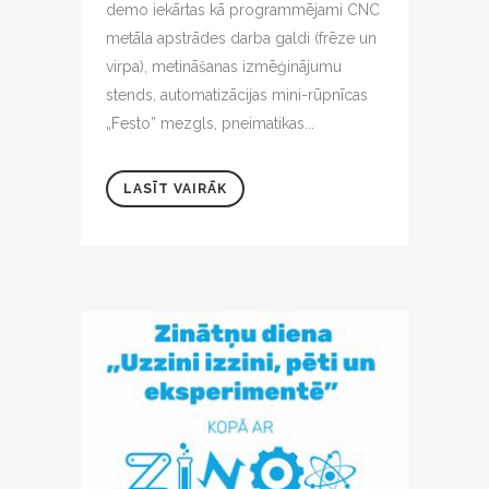
demo iekārtas kā programmējami CNC
metāla apstrādes darba galdi (frēze un
virpa), metināšanas izmēģinājumu
stends, automatizācijas mini-rūpnīcas
„Festo” mezgls, pneimatikas...
LASĪT VAIRĀK