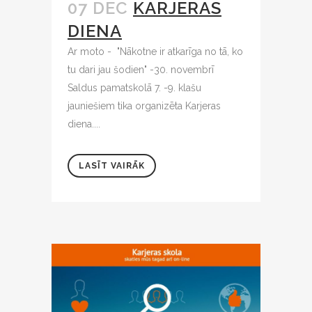
07 DEC
KARJERAS
DIENA
Ar moto - "Nākotne ir atkarīga no tā, ko
tu dari jau šodien" -30. novembrī
Saldus pamatskolā 7. -9. klašu
jauniešiem tika organizēta Karjeras
diena....
LASĪT VAIRĀK