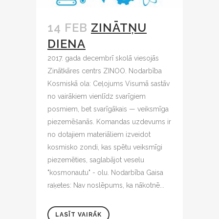
14 FEB
ZINĀTŅU
DIENA
2017. gada decembrī skolā viesojās
Zinātkāres centrs ZINOO. Nodarbība
Kosmiskā ola: Ceļojums Visumā sastāv
no vairākiem vienlīdz svarīgiem
posmiem, bet svarīgākais — veiksmīga
piezemēšanās. Komandas uzdevums ir
no dotajiem materiāliem izveidot
kosmisko zondi, kas spētu veiksmīgi
piezemēties, saglabājot veselu
"kosmonautu" - olu. Nodarbība Gaisa
raķetes: Nav noslēpums, ka nākotnē...
LASĪT VAIRĀK