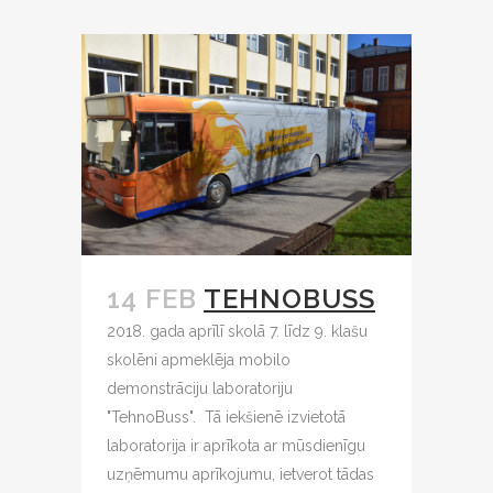
14 FEB
TEHNOBUSS
2018. gada aprīlī skolā 7. līdz 9. klašu
skolēni apmeklēja mobilo
demonstrāciju laboratoriju
"TehnoBuss". Tā iekšienē izvietotā
laboratorija ir aprīkota ar mūsdienīgu
uzņēmumu aprīkojumu, ietverot tādas