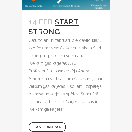
14 FEB
START
STRONG
Ceturtdien, 13.februārī, pie devīto klašu
skolēniem viesojās Karjeras skola Start
strong ar praktisku semināru
"Veiksmīgas karjeras ABC".
Profesionāla pasniedzēja Andra
Arhomkina vadībā jaunieši uzzināja par
veiksmīgas karjeras 3 soļiem, izspēlēja
biznesa un karjeras spēles. Seminārā
tika analizēts, kas ir “karjera” un kas ir
“veiksmīga karjera”....
LASĪT VAIRĀK