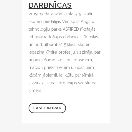
DARBNĪCAS
2019. gada janvārī skolā 5.-9. klašu
skolēni piedalījās Ventspils Augsto
tehnoloģiju parka ASPIRED rīkotajās
tehniski radošajās darbnīcās: "Ķīmiķis
un burbuļbumba": 5.klašu skolēni
iepazina ķīmiķa profesiju, uzzināja, par
nepieciešamo izglītību, prasmēm,
mācību priekšmetiem un īpašībām,
kādām jāpiemīt, lai kļūtu par ķīmiķi.
Uzzināja, kādās profesijās var strādāt
ķīmiķis....
LASĪT VAIRĀK