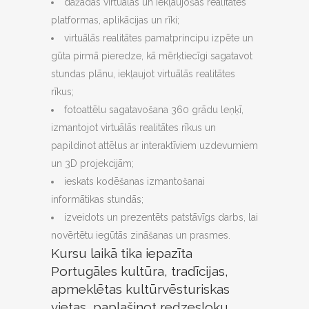
dažādas virtuālās un iekļaujošās realitātes
platformas, aplikācijas un rīki;
virtuālās realitātes pamatprincipu izpēte un
gūta pirmā pieredze, kā mērķtiecīgi sagatavot
stundas plānu, iekļaujot virtuālās realitātes
rīkus;
fotoattēlu sagatavošana 360 grādu leņķī,
izmantojot virtuālās realitātes rīkus un
papildinot attēlus ar interaktīviem uzdevumiem
un 3D projekcijām;
ieskats kodēšanas izmantošanai
informātikas stundās;
izveidots un prezentēts patstāvīgs darbs, lai
novērtētu iegūtās zināšanas un prasmes.
Kursu laikā tika iepazīta
Portugāles kultūra, tradīcijas,
apmeklētas kultūrvēsturiskas
vietas, paplašinot redzesloku