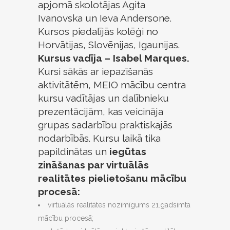
apjomā skolotājas Agita
Ivanovska un Ieva Andersone.
Kursos piedalījās kolēģi no
Horvātijas, Slovēnijas, Igaunijas.
Kursus vadīja – Isabel Marques.
Kursi sākās ar iepazīšanās
aktivitātēm, MEIO mācību centra
kursu vadītājas un dalībnieku
prezentācijām, kas veicināja
grupas sadarbību praktiskajās
nodarbībās. Kursu laikā tika
papildinātas un
iegūtas
zināšanas par virtuālās
realitātes pielietošanu mācību
procesā:
virtuālās realitātes nozīmīgums 21.gadsimta
mācību procesā;