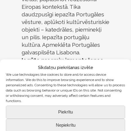
Eiropas kontekstā. Tika
daudzpusīgi iepazīta Portugāles
vēsture, aplūkoti kultūrvēsturiskie
objekti – katedrāles, pieminekļi
un pilis. Iepazīta portugāļu
kultūra. Apmeklēta Portugāles
galvaspilsēta Lisabona.
Iegūto prasmju izmantošanas
iespējas Saldus pamatskolā:
Sīkdatņu piekrišanas izvēle
Virtuālā realitāte ir mūsdienīgs
We use technologies like cookies to store and/or access device
information. We do this to improve browsing experience and to show
mācību procesa papildinājums,
personalized ads. Consenting to these technologies will allow us to process
kas dod iespēju skolēniem ceļot
data such as browsing behavior or unique IDs on this site. Not consenting
or withdrawing consent, may adversely affect certain features and
laikā un telpā, izmantojot
functions.
virtuālās realitātes brilles un
Piekrītu
programmas. Apstrādāt
fotoattēlus 360 grādu leņķī no
Nepiekrītu
dažādām pasaules vietām,