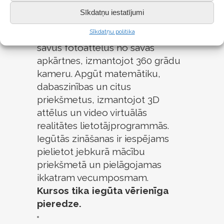
izmantojot Google maps vietni,
Sīkdatņu iestatījumi
kuru pēc tam izmantot virtuālai
Sīkdatņu politika
ekskursijai, vai uzņemt pašiem
savus fotoattēlus no savas
apkārtnes, izmantojot 360 grādu
kameru. Apgūt matemātiku,
dabaszinības un citus
priekšmetus, izmantojot 3D
attēlus un video virtuālās
realitātes lietotājprogrammās.
Iegūtās zināšanas ir iespējams
pielietot jebkurā mācību
priekšmetā un pielāgojamas
ikkatram vecumposmam.
Kursos tika iegūta vērienīga
pieredze.